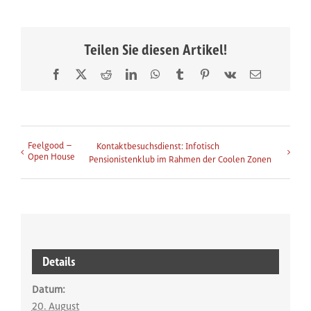
Teilen Sie diesen Artikel!
Facebook
X
Reddit
LinkedIn
WhatsApp
Tumblr
Pinterest
Vk
E-
Mail
Veranstaltung-Navigation
Feelgood –
Kontaktbesuchsdienst: Infotisch
Open House
Pensionistenklub im Rahmen der Coolen Zonen
weitere Infos zur Veranstalt
Details
Datum:
20. August