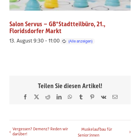
Salon Servus – GB*Stadtteilbüro, 21.,
Floridsdorfer Markt
13. August 9:30
-
11:00
Teilen Sie diesen Artikel!
Facebook
X
Reddit
LinkedIn
WhatsApp
Tumblr
Pinterest
Vk
E-
Mail
Veranstaltung-Navigation
Vergessen? Demenz? Reden wir
Muskelaufbau für
darüber!
Senior:innen