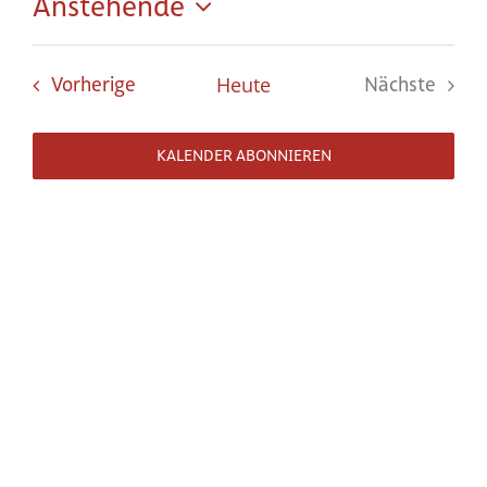
Anstehende
Datum
wählen.
Veranstaltungen
Vorherige
Heute
Nächste
Veranstal
KALENDER ABONNIEREN