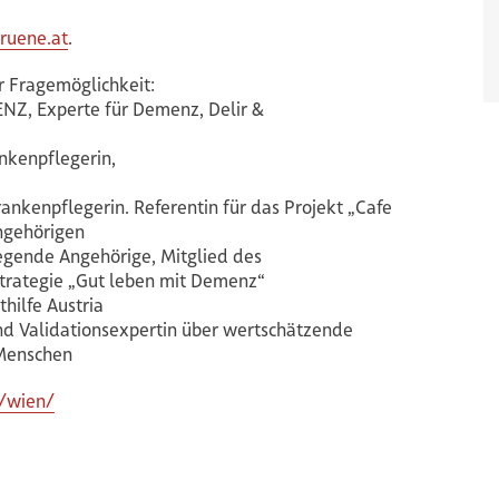
ruene.at
.
r Fragemöglichkeit:
NZ, Experte für Demenz, Delir &
ankenpflegerin,
ankenpflegerin. Referentin für das Projekt „Cafe
Angehörigen
legende Angehörige, Mitglied des
trategie „Gut leben mit Demenz“
hilfe Austria
nd Validationsexpertin über wertschätzende
Menschen
r/wien/