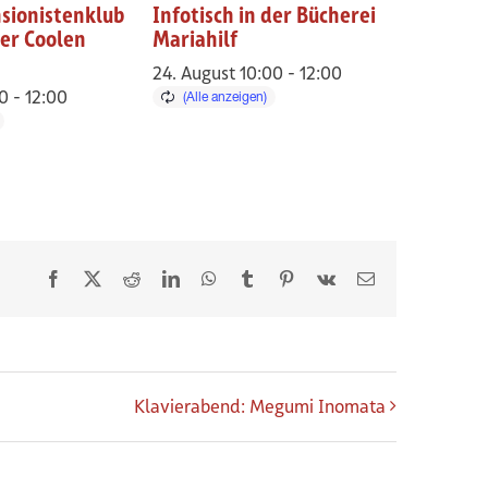
nsionistenklub
Infotisch in der Bücherei
er Coolen
Mariahilf
24. August 10:00
-
12:00
00
-
12:00
Facebook
X
Reddit
LinkedIn
WhatsApp
Tumblr
Pinterest
Vk
E-
Mail
n
Klavierabend: Megumi Inomata