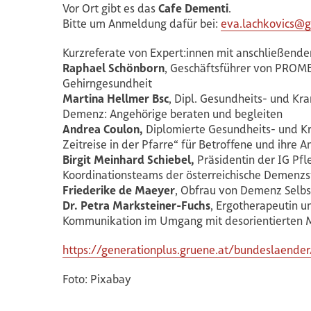
Vor Ort gibt es das
Cafe Dementi
.
Bitte um Anmeldung dafür bei:
eva.lachkovics@g
Kurzreferate von Expert:innen mit anschließende
Raphael Schönborn
, Geschäftsführer von PROME
Gehirngesundheit
Martina Hellmer Bsc
, Dipl. Gesundheits- und Kr
Demenz: Angehörige beraten und begleiten
Andrea Coulon,
Diplomierte Gesundheits- und Kr
Zeitreise in der Pfarre“ für Betroffene und ihre 
Birgit Meinhard Schiebel,
Präsidentin der IG Pf
Koordinationsteams der österreichische Demenzs
Friederike de Maeyer
, Obfrau von Demenz Selbst
Dr. Petra Marksteiner-Fuchs
, Ergotherapeutin u
Kommunikation im Umgang mit desorientierten 
https://generationplus.gruene.at/bundeslaende
Foto: Pixabay