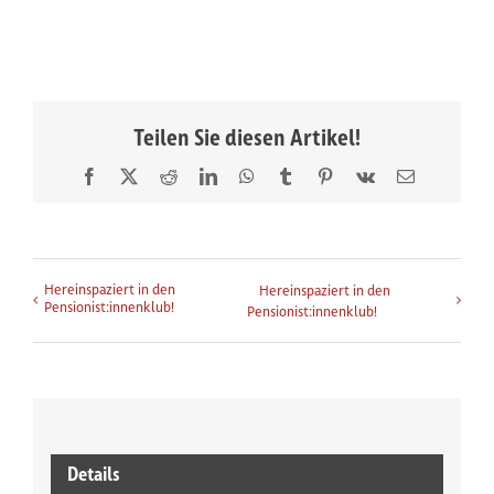
Teilen Sie diesen Artikel!
Facebook
X
Reddit
LinkedIn
WhatsApp
Tumblr
Pinterest
Vk
E-
Mail
Veranstaltung-Navigation
Hereinspaziert in den
Hereinspaziert in den
Pensionist:innenklub!
Pensionist:innenklub!
weitere Infos zur Veranstalt
Details