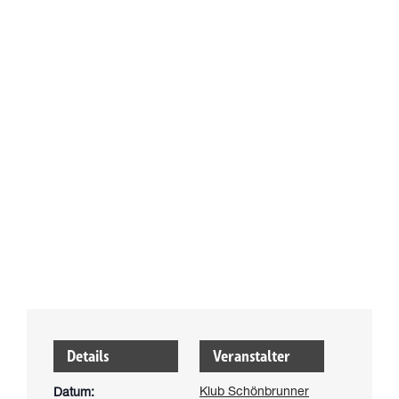
weitere Infos zur Veranstal
Details
Veranstalter
Klub Schönbrunner
Datum: