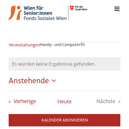
Zum
Inhalt
springen
Veranstaltung
Veranstaltungen
Handy- und Computerfit
Veranstaltungen
Es wurden keine Ergebnisse gefunden.
Hinweis
Anstehende
Datum
wählen.
Veranstaltungen
Vorherige
Heute
Nächste
Veranstal
KALENDER ABONNIEREN