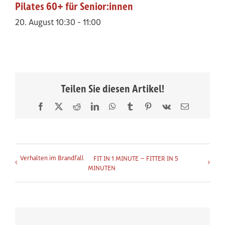
Pilates 60+ für Senior:innen
20. August 10:30
-
11:00
Teilen Sie diesen Artikel!
Facebook
X
Reddit
LinkedIn
WhatsApp
Tumblr
Pinterest
Vk
E-
Mail
Veranstaltung-Navigation
Verhalten im Brandfall
FIT IN 1 MINUTE – FITTER IN 5
MINUTEN
weitere Infos zur Veranstalt