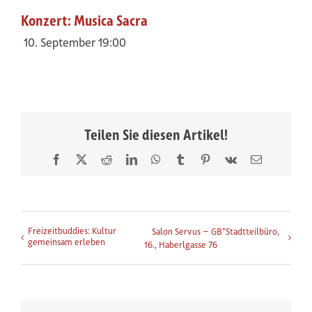
Konzert: Musica Sacra
10. September 19:00
Teilen Sie diesen Artikel!
Facebook
X
Reddit
LinkedIn
WhatsApp
Tumblr
Pinterest
Vk
E-
Mail
Veranstaltung-Navigation
Freizeitbuddies: Kultur
Salon Servus – GB*Stadtteilbüro,
gemeinsam erleben
16., Haberlgasse 76